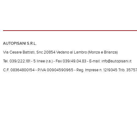
AUTOPISANI S.R.L.
Via Cesare Battisti, Snc 20854 Vedano al Lambro (Monza e Brianza)
Tel. 039/222.181 - 5 linee (r.a.) - Fax 039/49.04.83 - E-mail: info@autopisani.it
C.F. 08364800154 - P.IVA 00904590965 - Reg. Imprese n. 1219345 Trib. 3575